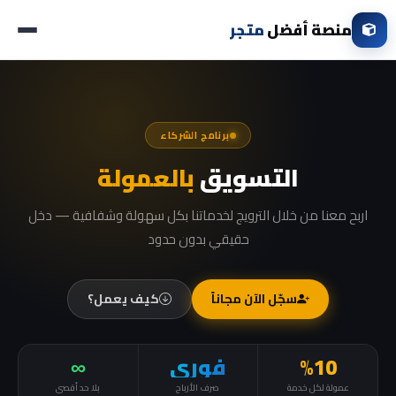
منصة أفضل
متجر
برنامج الشركاء
التسويق
بالعمولة
اربح معنا من خلال الترويج لخدماتنا بكل سهولة وشفافية — دخل
حقيقي بدون حدود
سجّل الآن مجاناً
كيف يعمل؟
%10
فوري
∞
عمولة لكل خدمة
صرف الأرباح
بلا حد أقصى