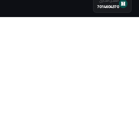
السجل التجاري
7014604370
روابط مهمة
من نحن
طرق طلب الخدمة
سياسة الاسترجاع
التسويق بالعمولة
مبادرة شركاء الأجر
الموقع على الخريطة
تواصل معنا
واتساب
0502758142
جوال
جوال
0502758142
0502758142