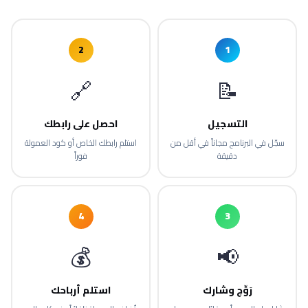
2
1
🔗
📝
التسجيل
احصل على رابطك
سجّل في البرنامج مجاناً في أقل من
استلم رابطك الخاص أو كود العمولة
دقيقة
فوراً
4
3
💰
📢
رَوِّج وشارك
استلم أرباحك